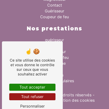
Contact
Guérisseur
Coupeur de feu
Nos prestations
guérisseur
anxiété
magnétiseur
coupeur de feu
Ce site utilise des cookies
magnétisme
et vous donne le contrôle
fertilité
sur ceux que vous
souhaitez activer
migraines
douleurs musculaires
Tout accepter
©
Vistalid
- 2026 - Tous droits réservés -
Tout refuser
Mentions légales
-
Gestion des cookies
Personnaliser