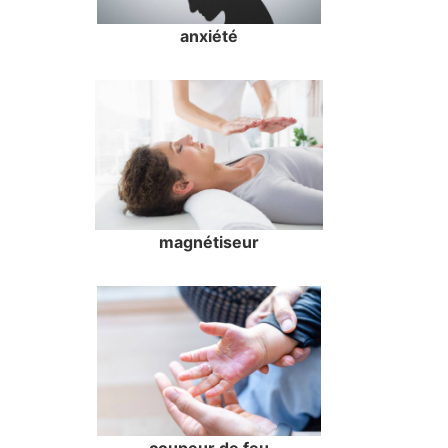
anxiété
magnétiseur
coupeur de feu