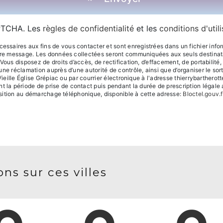
APTCHA. Les
règles de confidentialité
et les
conditions d'util
aires aux fins de vous contacter et sont enregistrées dans un fichier informa
otre message. Les données collectées seront communiquées aux seuls destinatai
ous disposez de droits d’accès, de rectification, d’effacement, de portabilité, d
une réclamation auprès d’une autorité de contrôle, ainsi que d’organiser le 
Vieille Église Grépiac ou par courrier électronique à l'adresse thierrybartherot
a période de prise de contact puis pendant la durée de prescription légale a
position au démarchage téléphonique, disponible à cette adresse:
Bloctel.gouv.f
ns sur ces villes