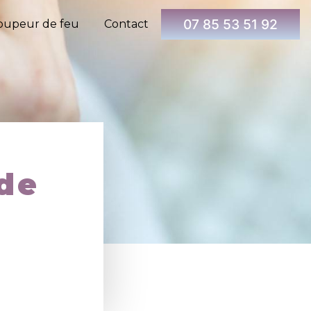
07 85 53 51 92
oupeur de feu
Contact
de