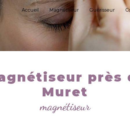
Accueil
Magnétiseur
Guérisseur
C
agnétiseur près 
Muret
magnétiseur