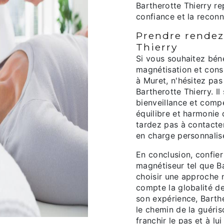
Bartherotte Thierry re
confiance et la reconn
Prendre rendez
Thierry
Si vous souhaitez béné
magnétisation et cons
à Muret, n'hésitez pa
Bartherotte Thierry. 
bienveillance et comp
équilibre et harmonie 
tardez pas à contacter
en charge personnalis
En conclusion, confier
magnétiseur tel que Ba
choisir une approche n
compte la globalité d
son expérience, Barthe
le chemin de la guéris
franchir le pas et à lu