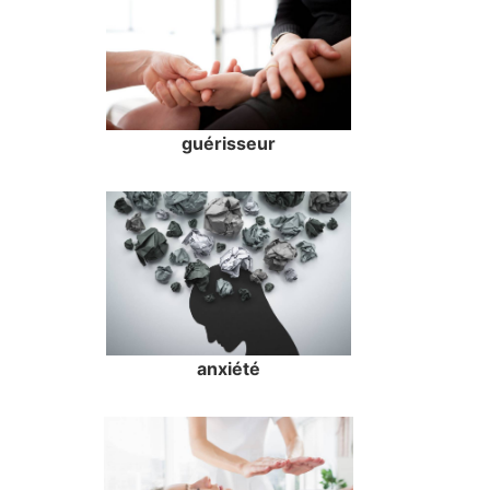
guérisseur
anxiété