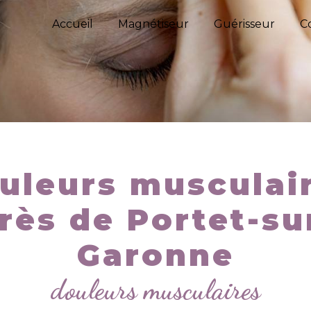
Accueil
Magnétiseur
Guérisseur
C
uleurs musculai
rès de Portet-su
Garonne
douleurs musculaires