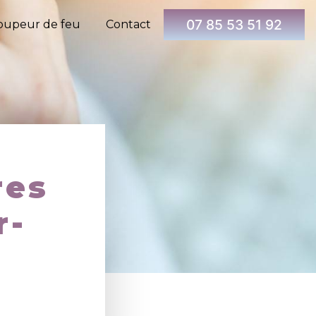
07 85 53 51 92
oupeur de feu
Contact
res
r-