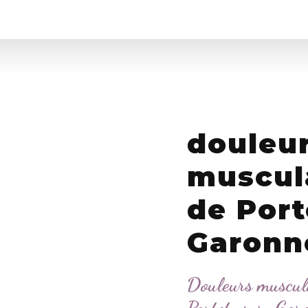
douleu
muscul
de Port
Garonn
Douleurs muscula