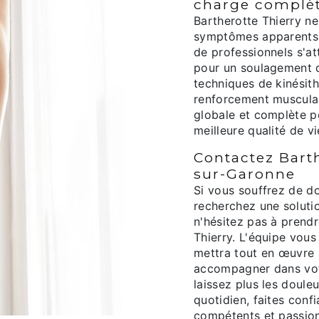
charge complè
Bartherotte Thierry ne
symptômes apparents d
de professionnels s'at
pour un soulagement 
techniques de kinésith
renforcement musculai
globale et complète 
meilleure qualité de v
Contactez Barth
sur-Garonne
Si vous souffrez de d
recherchez une soluti
n'hésitez pas à prend
Thierry. L'équipe vous
mettra tout en œuvre 
accompagner dans vot
laissez plus les doule
quotidien, faites conf
compétents et passionn