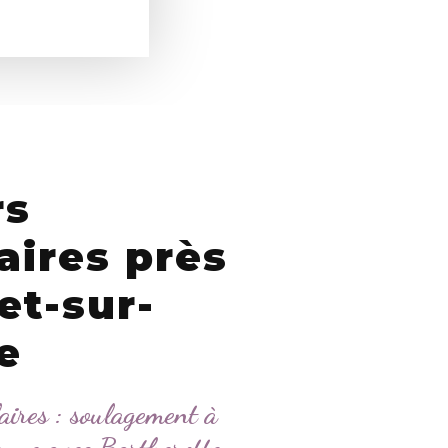
rs
aires près
et-sur-
e
ires : soulagement à