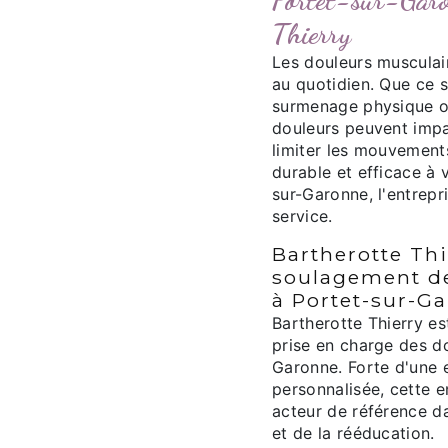
Portet-sur-Garo
Thierry
Les douleurs musculair
au quotidien. Que ce s
surmenage physique o
douleurs peuvent impa
limiter les mouvement
durable et efficace à 
sur-Garonne, l'entrepr
service.
Bartherotte Thi
soulagement de
à Portet-sur-G
Bartherotte Thierry es
prise en charge des d
Garonne. Forte d'une 
personnalisée, cette 
acteur de référence da
et de la rééducation.