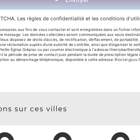
APTCHA. Les
règles de confidentialité
et les
conditions d'util
aires aux fins de vous contacter et sont enregistrées dans un fichier informa
otre message. Les données collectées seront communiquées aux seuls destinatai
ous disposez de droits d’accès, de rectification, d’effacement, de portabilité, d
une réclamation auprès d’une autorité de contrôle, ainsi que d’organiser le 
Vieille Église Grépiac ou par courrier électronique à l'adresse thierrybartherot
a période de prise de contact puis pendant la durée de prescription légale a
position au démarchage téléphonique, disponible à cette adresse:
Bloctel.gouv.f
ns sur ces villes